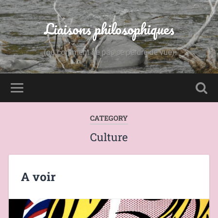
Liaisons philosophiques
(ou comment ne pas se perdre de vue)
CATEGORY
Culture
A voir